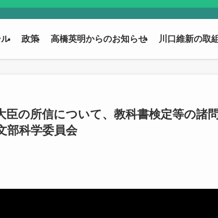
ール
政策
高橋英明からのお知らせ
川口維新の取
大臣の所信について、教科書検定等の諸問
院文部科学委員会