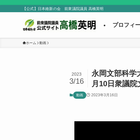
【公式】日本維新の会 前衆議院議員 高橋英明
プロフィ
ホーム
動画
永岡文部科学
2023
3/16
月10日衆議
2023年3月16日
動画