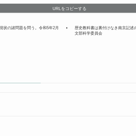
URLをコピーする
現状の諸問題を問う。令和5年2月
歴史教科書は裏付けなき南京記述の
文部科学委員会